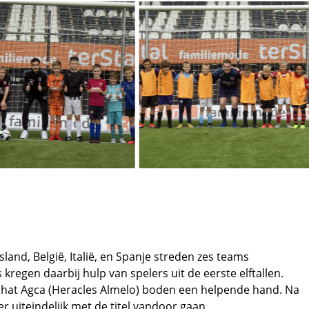
and, België, Italië, en Spanje streden zes teams
egen daarbij hulp van spelers uit de eerste elftallen.
ohat Agca (Heracles Almelo) boden een helpende hand. Na
r uiteindelijk met de titel vandoor gaan.