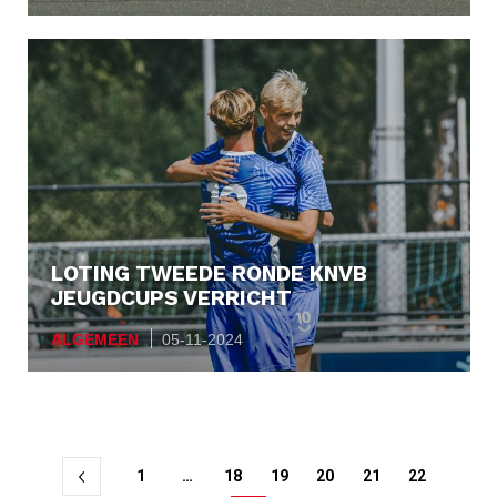
LOTING TWEEDE RONDE KNVB
JEUGDCUPS VERRICHT
ALGEMEEN
05-11-2024
Berichtnavigatie
1
…
18
19
20
21
22