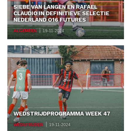
Nieuwsbrief
SIEBE VAN LANGEN EN RAFAEL
CLAUDIO IN DEFINITIEVE SELECTIE
Partners
NEDERLAND O16 FUTURES
ALGEMEEN
19-11-2024
Regioplan
Vacatures
Wedstrijden
WEDSTRIJDPROGRAMMA WEEK 47
WEDSTRIJDEN
19-11-2024