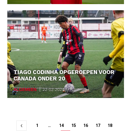
TIAGO CODINHA OPGEROEPEN VOOR
CANADA ONDER 20
ALGEMEEN
22-02-2024
Berichtnavigatie
1
…
14
15
16
17
18