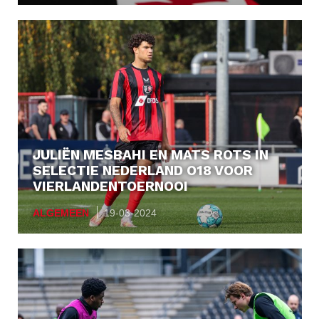
JULIËN MESBAHI EN MATS ROTS IN
SELECTIE NEDERLAND O18 VOOR
VIERLANDENTOERNOOI
ALGEMEEN
19-03-2024