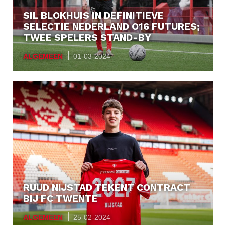
SIL BLOKHUIS IN DEFINITIEVE
SELECTIE NEDERLAND O16 FUTURES;
TWEE SPELERS STAND-BY
ALGEMEEN
01-03-2024
RUUD NIJSTAD TEKENT CONTRACT
BIJ FC TWENTE
ALGEMEEN
25-02-2024