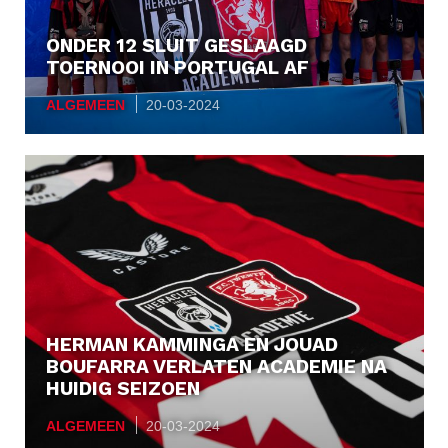
Nieuwsbrief
ONDER 12 SLUIT GESLAAGD
Partners
TOERNOOI IN PORTUGAL AF
ALGEMEEN
20-03-2024
Regioplan
Vacatures
Wedstrijden
HERMAN KAMMINGA EN JOUAD
BOUFARRA VERLATEN ACADEMIE NA
HUIDIG SEIZOEN
ALGEMEEN
20-03-2024