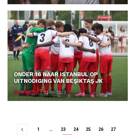
ONDER 16 NAAR ISTANBUL OP
UITNODIGING VAN BEŞIKTAŞ JK
ALGEMEEN
11-05-2023
Berichtnavigatie
1
…
23
24
25
26
27