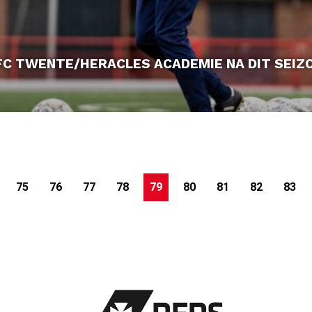
FC TWENTE/HERACLES ACADEMIE NA DIT SEIZ
75
76
77
78
79
80
81
82
83