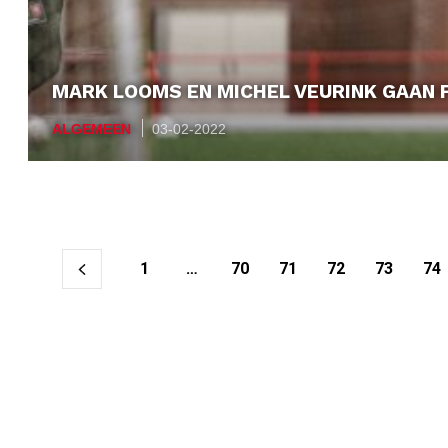
MARK LOOMS EN MICHEL VEURINK GAAN 
ALGEMEEN
03-02-2022
Berichtnavigatie
1
…
70
71
72
73
74