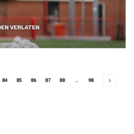
OEN VERLATEN
84
85
86
87
88
…
98