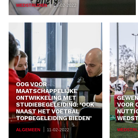
WEDSTRIJDEN
18-02-2022
OOG VOOR
MAATSCHAPPELIJKE
ONTWIKKELING MET
GEWEN
STUDIEBEGELEIDING: ‘OOK
VOOR O
NAAST HET VOETBAL
NUTTI
TOPBEGELEIDING BIEDEN’
WEDST
ALGEMEEN
11-02-2022
WEDSTRI