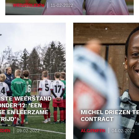
WEDSTRIJDEN
11-02-2022
STE WEERSTAND
NDER 12: ‘EEN
GE EN LEERZAME
MICHEL DRIEZEN T
RIJD’
CONTRACT
JDEN
09-02-2022
ALGEMEEN
04-02-2022