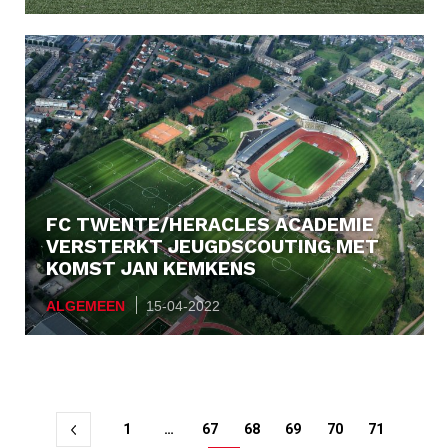
FC TWENTE/HERACLES ACADEMIE
VERSTERKT JEUGDSCOUTING MET
KOMST JAN KEMKENS
ALGEMEEN
15-04-2022
Berichtnavigatie
1
…
67
68
69
70
71